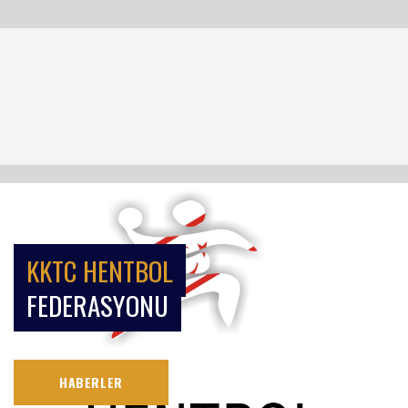
KKTC HENTBOL
FEDERASYONU
HABERLER