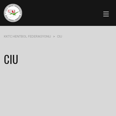
KKTC HENTBOL FEDERASYONU
>
CIU
CIU