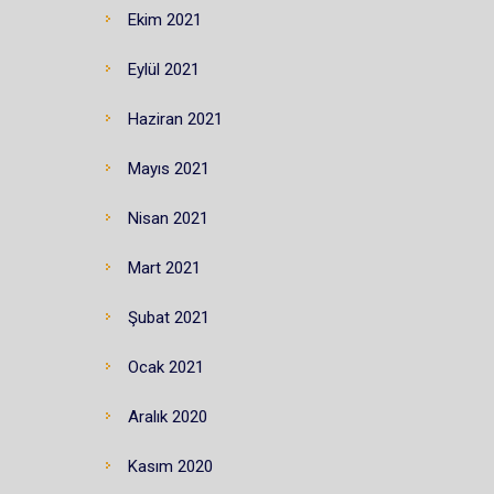
Ekim 2021
Eylül 2021
Haziran 2021
Mayıs 2021
Nisan 2021
Mart 2021
Şubat 2021
Ocak 2021
Aralık 2020
Kasım 2020