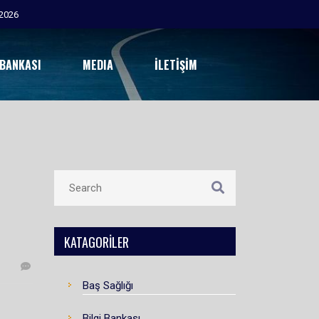
2026
 BANKASI
MEDIA
İLETIŞIM
KATAGORILER
Baş Sağlığı
Bilgi Bankası