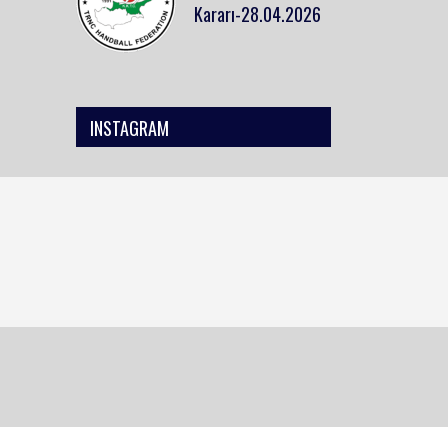
Kararı-28.04.2026
INSTAGRAM