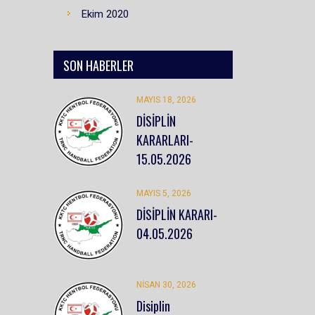
Ekim 2020
SON HABERLER
MAYIS 18, 2026
DİSİPLİN
KARARLARI-
15.05.2026
MAYIS 5, 2026
DİSİPLİN KARARI-
04.05.2026
NISAN 30, 2026
Disiplin