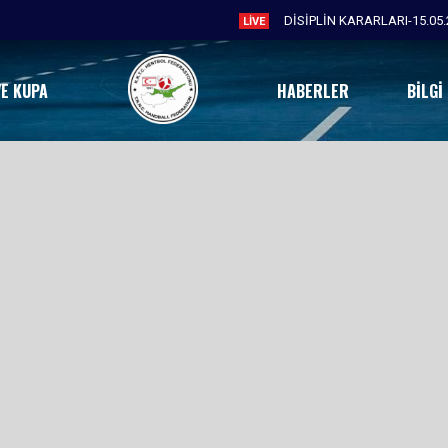
DİSİPLİN KARARLARI-15.05.
LIVE
VE KUPA
HABERLER
BILGI