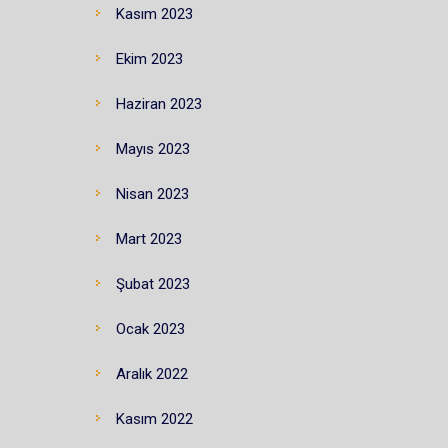
Kasım 2023
Ekim 2023
Haziran 2023
Mayıs 2023
Nisan 2023
Mart 2023
Şubat 2023
Ocak 2023
Aralık 2022
Kasım 2022