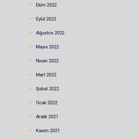
Ekim 2022
Eylül 2022
Ağustos 2022
Mayıs 2022
Nisan 2022
Mart 2022
Şubat 2022
Ocak 2022
Aralık 2021
Kasım 2021