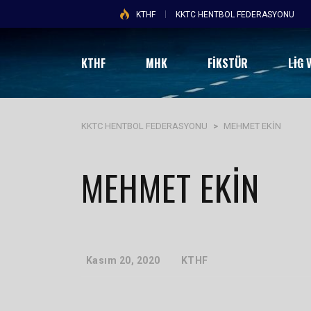
KTHF
KKTC HENTBOL FEDERASYONU
KTHF
MHK
FİKSTÜR
LIG 
KKTC HENTBOL FEDERASYONU
>
MEHMET EKİN
MEHMET EKİN
Kasım 20, 2020
KTHF