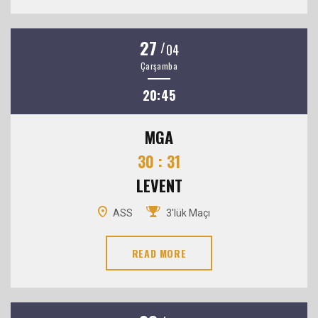
27
/
04
Çarşamba
20:45
MGA
30 : 31
LEVENT
ASS
3'lük Maçı
READ MORE