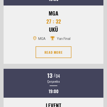
MGA
27 : 32
UKÜ
MGA
Yarı Final
READ MORE
13
/
04
Çarşamba
19:00
LEVENT