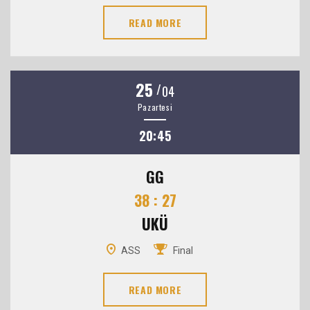
READ MORE
25
/
04
Pazartesi
20:45
GG
38 : 27
UKÜ
ASS
Final
READ MORE