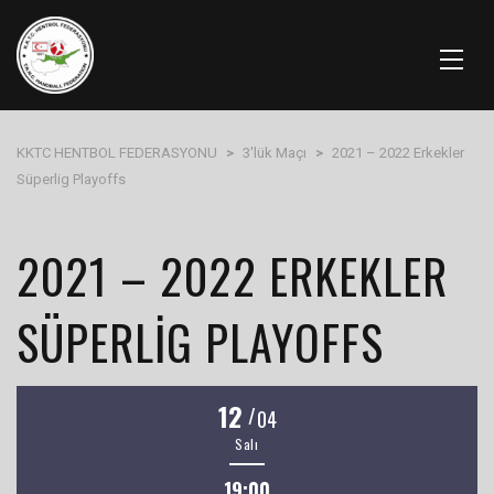
KKTC HENTBOL FEDERASYONU
>
3'lük Maçı
>
2021 – 2022 Erkekler
Süperlig Playoffs
2021 – 2022 ERKEKLER
SÜPERLIG PLAYOFFS
12
/
04
Salı
19:00