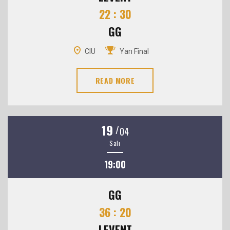
22 : 30
GG
CIU
Yarı Final
READ MORE
19
/
04
Salı
19:00
GG
36 : 20
LEVENT