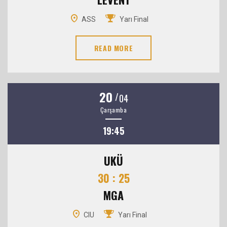
ASS
Yarı Final
READ MORE
20
/
04
Çarşamba
19:45
UKÜ
30 : 25
MGA
CIU
Yarı Final