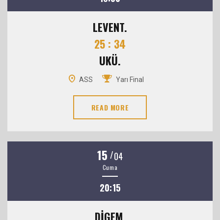
LEVENT.
25 : 34
UKÜ.
ASS
Yarı Final
READ MORE
15
/
04
Cuma
20:15
DİGEM.