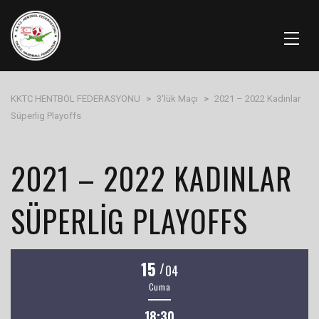
KKTC HENTBOL FEDERASYONU
>
3'lük Maçı
>
2021 – 2022 Kadınlar
Süperlig Playoffs
2021 – 2022 KADINLAR
SÜPERLIG PLAYOFFS
15
/
04
Cuma
18:30