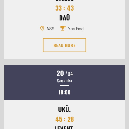
33 : 43
DAÜ
ASS
Yarı Final
READ MORE
20
/
04
Çarşamba
18:00
UKÜ.
45 : 28
LEVENT.