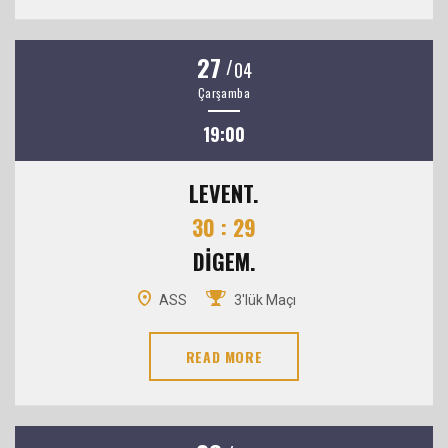
27
/
04
Çarşamba
19:00
LEVENT.
30 : 29
DİGEM.
ASS
3'lük Maçı
READ MORE