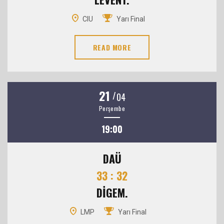
CIU
Yarı Final
READ MORE
21
/
04
Perşembe
19:00
DAÜ
33 : 32
DİGEM.
LMP
Yarı Final