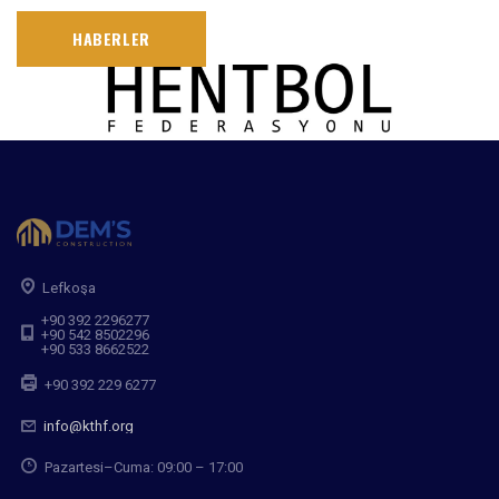
HABERLER
Lefkoşa
+90 392 2296277
+90 542 8502296
+90 533 8662522
+90 392 229 6277
info@kthf.org
Pazartesi–Cuma: 09:00 – 17:00