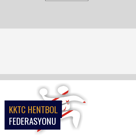
KKTC HENTBOL
FEDERASYONU