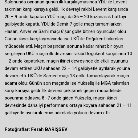
Salonunda oynanan günün ilk karşılaşmasında YDÜ ile Levent
takımları karşı karşıya geldi. İlk devreyi rakibi Levent karşısında
20 – 9 önde kapatan YDÜ maçı da 36 – 20 kazanarak haftayı
galibiyetle kapattı. YDÜ’de Demir 7 golle maçı tamamlarken,
Hasan, Anver ve Sami maçı 6’şar golle bitiren oyuncular oldu.
Günün ikinci karşılaşmasında ise UKÜ ile Doğukent takımları
mücadele etti. Maçın başından sonuna kadar rahat bir oyun
sergileyen UKÜ maçın ilk devresini rakibi Doğukent karşısında 10
– 2 önde kapatırken, maçın ikinci devresinde de etkili oyununu
devam ettiren UKÜ sahadan 22 – 14 galibiyetle ayrılarak yoluna
devam etti. UKÜ’de Samed maçı 13 golle tamamlayarak maçın
adamı oldu. Günün son maçında ise Yükseliş ile MGA takımları
karşı karşıya geldi. İlk devresi çekişmeli geçen mücadelede
soyunma odasına 8 -7 önde giden Yükseliş, maçın ikinci
devresinde daha iyi performans ortaya koyara sahadan 21 – 11
galibiyetle ayrılarak emin adımlarla yoluna devam etti.
Fotoğraflar: Ferah BARIŞSEV