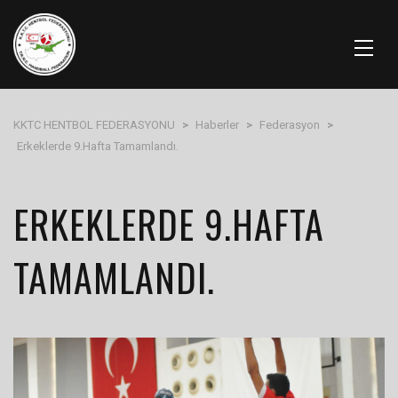
KKTC HENTBOL FEDERASYONU
>
Haberler
>
Federasyon
>
Erkeklerde 9.Hafta Tamamlandı.
ERKEKLERDE 9.HAFTA
TAMAMLANDI.