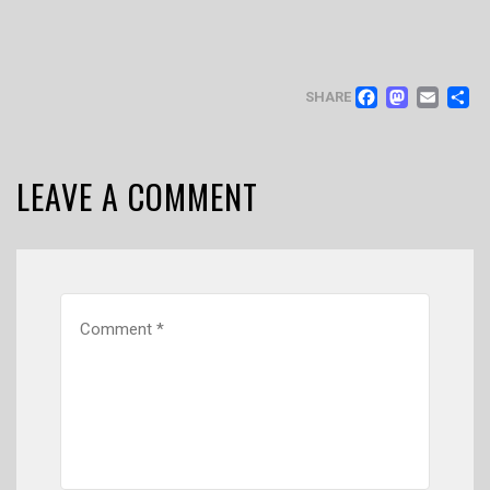
FACEB
MAS
EM
SHARE
LEAVE A COMMENT