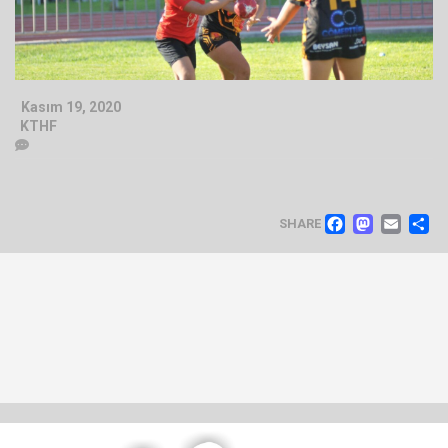
Kasım 19, 2020
KTHF
FACEB
MAS
EM
SHARE