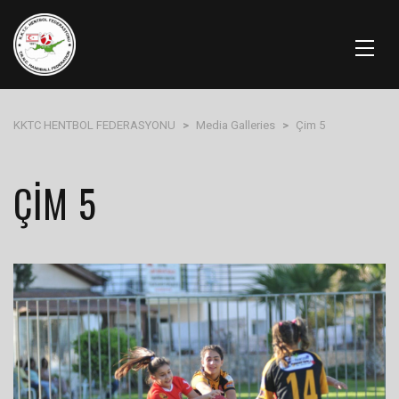
KKTC HENTBOL FEDERASYONU
>
Media Galleries
>
Çim 5
ÇIM 5