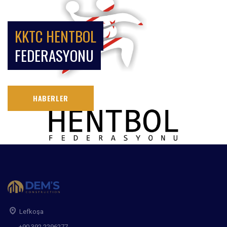
KKTC HENTBOL
FEDERASYONU
HABERLER
Lefkoşa
+90 392 2296277