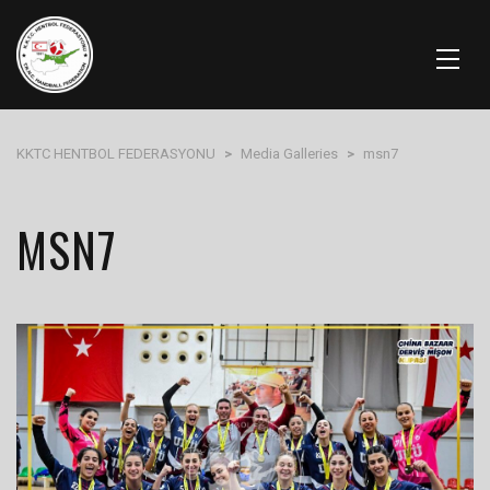
KKTC HENTBOL FEDERASYONU
>
Media Galleries
>
msn7
MSN7