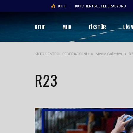
KTHF
KKTC HENTBOL FEDERASYONU
KTHF
MHK
FİKSTÜR
LIG 
KKTC HENTBOL FEDERASYONU
>
Media Galleries
>
R
R23