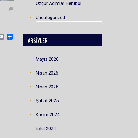
Özgür Adımlar Hentbol
Uncategorized
CEBOOK
MASTODON
EMAIL
SHARE
ARŞIVLER
Mayıs 2026
Nisan 2026
Nisan 2025
Şubat 2025
Kasım 2024
Eylül 2024