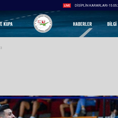
LIVE
VE KUPA
HABERLER
BILGI
23