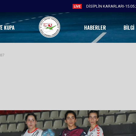
LIVE
VE KUPA
HABERLER
BILGI
187