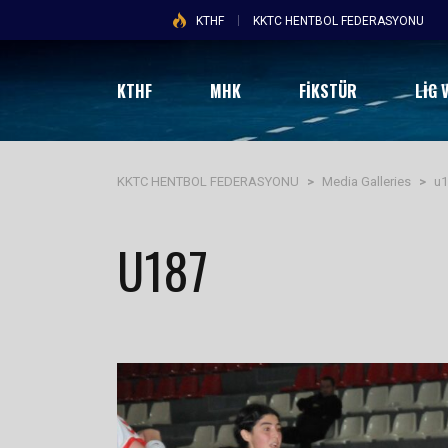
KTHF
KKTC HENTBOL FEDERASYONU
KTHF
MHK
FİKSTÜR
LIG 
KKTC HENTBOL FEDERASYONU
>
Media Galleries
>
u
U187