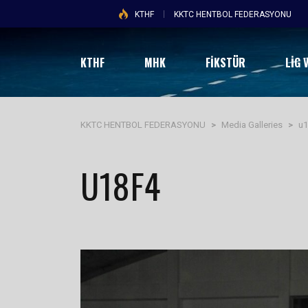
KTHF
KKTC HENTBOL FEDERASYONU
KTHF
MHK
FİKSTÜR
LIG 
KKTC HENTBOL FEDERASYONU
>
Media Galleries
>
u1
U18F4