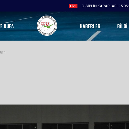
LIVE
VE KUPA
HABERLER
BILGI
8f4