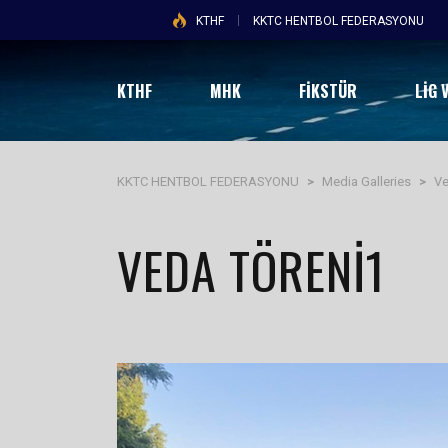
KTHF
KKTC HENTBOL FEDERASYONU
KTHF
MHK
FİKSTÜR
LIG 
KKTC HENTBOL FEDERASYONU
>
Media Galleries
>
Ve
VEDA TÖRENI1