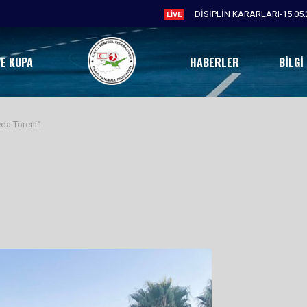
LIVE
VE KUPA
HABERLER
BILGI
da Töreni1