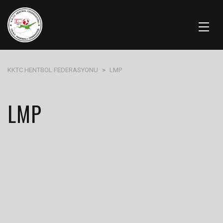
KKTC HENTBOL FEDERASYONU
>
LMP
LMP