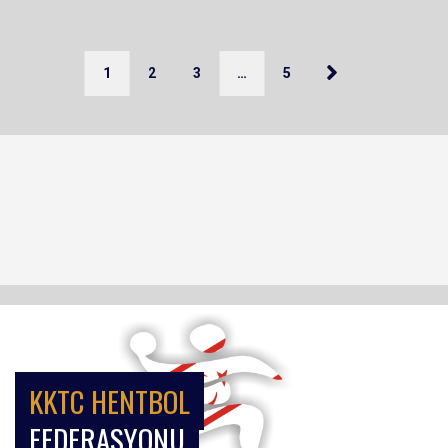
1
2
3
…
5
KKTC HENTBOL
FEDERASYONU